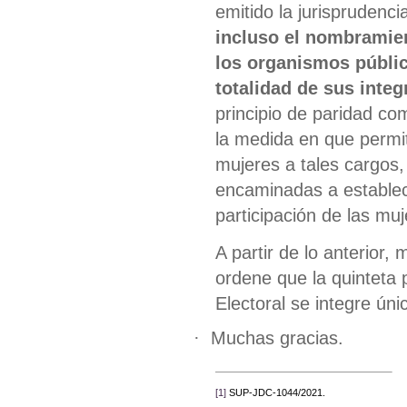
emitido la jurisprudenc
incluso
el nombramie
los organismos público
totalidad de sus integ
principio de paridad co
la medida en que permit
mujeres a tales cargos,
encaminadas a establece
participación de las mu
A partir de lo anterior
ordene que la quinteta p
Electoral se integre ún
·
Muchas gracias.
[1]
SUP-JDC-1044/2021.