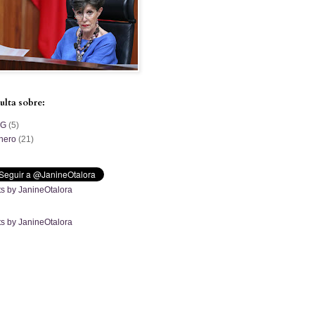
ulta sobre:
PG
(5)
nero
(21)
s by JanineOtalora
s by JanineOtalora