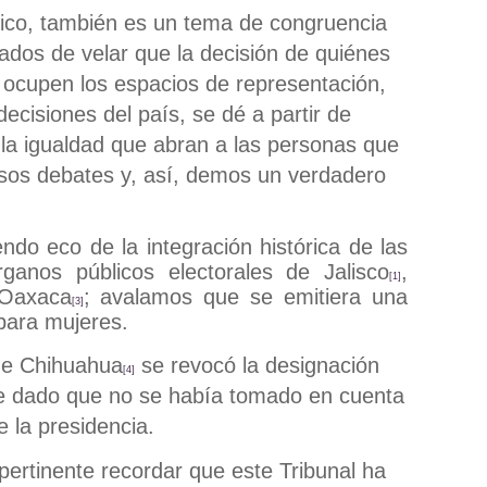
dico, también es un tema de congruencia
ados de velar
que la decisión de quiénes
 ocupen los espacios de representación,
ecisiones del país, se dé a partir de
 la igualdad que abran a las personas que
esos debates y, así, demos un verdadero
do eco de la integración histórica de las
rganos públicos electorales de Jalisco
,
[1]
Oaxaca
; avalamos que se emitiera una
[3]
para mujeres.
de Chihuahua
se revocó la designación
[4]
e dado que no se había tomado en cuenta
e la presidencia.
ertinente recordar que este Tribunal ha