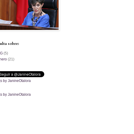
ulta sobre:
PG
(5)
nero
(21)
s by JanineOtalora
s by JanineOtalora