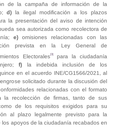
ión de la campaña de información de la
to;
d)
la ilegal modificación a los plazos
ra la presentación del aviso de intención
pueda sea autorizada como recolectora de
anía;
e)
omisiones relacionadas con las
ción prevista en la Ley General de
[3]
imientos Electorales
para la ciudadanía
anjero;
f)
la indebida inclusión de los
quince en el acuerdo INE/CG1566/2021, al
engrose solicitado durante la discusión del
conformidades relacionadas con el formato
 la recolección de firmas, tanto de sus
s como de los requisitos exigidos para su
ción al plazo legalmente previsto para la
e los apoyos de la ciudadanía recabados en