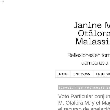
-->
INICIO
ENTRADAS
ENTREVI
jueves, 4 de noviembre d
Voto Particular conju
M. Otálora M. y el Ma
el recurso de apelac