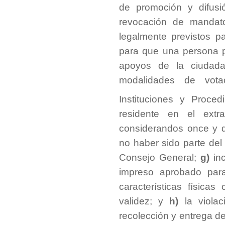
de promoción y difus
revocación de manda
legalmente previstos pa
para que una persona 
apoyos de la ciudad
modalidades de vota
Instituciones y Proced
residente en el extr
considerandos once y 
no haber sido parte del 
Consejo General;
g)
in
impreso aprobado para
características física
validez; y
h)
la viola
recolección y entrega d