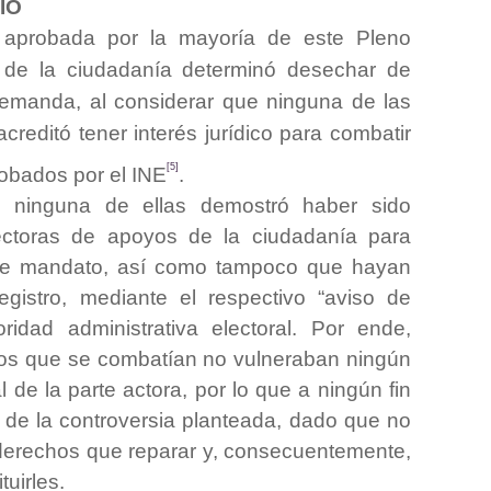
IO
 aprobada por la mayoría de este Pleno
s de la ciudadanía determinó desechar de
demanda, al considerar que ninguna de las
reditó tener interés jurídico para combatir
[5]
obados por el INE
.
e ninguna de ellas demostró haber sido
ectoras de apoyos de la ciudadanía para
n de mandato, así como tampoco que hayan
registro, mediante el respectivo “aviso de
oridad administrativa electoral. Por ende,
tos que se combatían no vulneraban ningún
l de la parte actora, por lo que a ningún fin
io de la controversia planteada, dado que no
derechos que reparar y, consecuentemente,
uirles.