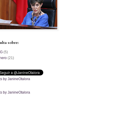
ulta sobre:
PG
(5)
nero
(21)
s by JanineOtalora
s by JanineOtalora