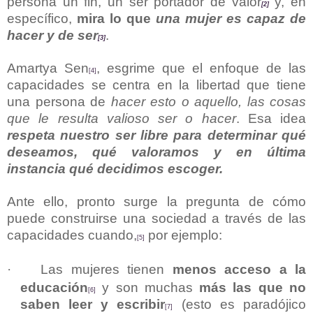
persona un fin, un ser portador de valor
y, en
[2]
específico,
mira lo que
una mujer es capaz de
hacer y de ser
.
[3]
Amartya Sen
, esgrime que el enfoque de las
[4]
capacidades se centra en la libertad que tiene
una persona de
hacer esto o aquello, las cosas
que le resulta valioso ser o hacer
. Esa idea
respeta nuestro ser libre para determinar qué
deseamos, qué valoramos y en última
instancia qué decidimos escoger.
Ante ello, pronto surge la pregunta de cómo
puede construirse una sociedad a través de las
capacidades cuando,
por ejemplo:
[5]
·
Las mujeres tienen
menos acceso a la
educación
y son muchas
más las que no
[6]
saben leer y escribir
(esto es paradójico
[7]